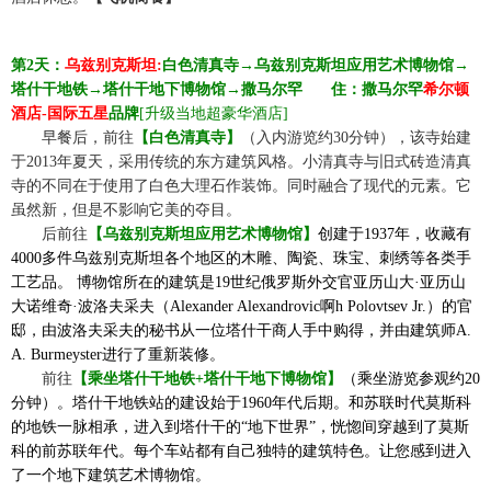
第
2
天：
乌兹别克斯坦
:
白色清真寺
→
乌兹别克斯坦应用艺术博物馆
→
塔什干地铁→塔什干地下博物馆→
撒马尔罕
☆☆
住
：
撒马尔罕
希尔顿
酒店-国际五星
品牌
[升级当地超豪华酒店]
☆☆
早餐后，前往
【白色清真寺】
（入内游览约
30分钟），该寺始建
于2013年夏天，采用传统的东方建筑风格。小清真寺与旧式砖造清真
寺的不同在于使用了白色大理石作装饰。同时融合了现代的元素。它
虽然新，但是不影响它美的夺目。
☆☆
后前往
【
乌兹别克斯坦应用艺术博物馆
】
创建于1937年，收藏有
4000多件乌兹别克斯坦各个地区的木雕、陶瓷、珠宝、刺绣等各类手
工艺品。 博物馆所在的建筑是19世纪俄罗斯外交官亚历山大·亚历山
大诺维奇·波洛夫采夫（Alexander Alexandrovic啊h Polovtsev Jr.）的官
邸，由波洛夫采夫的秘书从一位塔什干商人手中购得，并由建筑师A.
A. Burmeyster进行了重新装修。
☆☆
前往
【乘坐塔什干地铁
+塔什干地下博物馆】
（乘坐游览参观约
20
分钟）。塔什干地铁站的建设始于1960年代后期。和苏联时代莫斯科
的地铁一脉相承，进入到塔什干的“地下世界”，恍惚间穿越到了莫斯
科的前苏联年代。每个车站都有自己独特的建筑特色。让您感到进入
了一个地下建筑艺术博物馆。