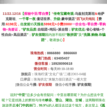
‹
›
11/22.12/16
【
探秘中亚/零自费
】
乌
“
传奇宝藏奇观:
兹别克斯坦
&
哈萨
8
克斯坦
、
一千零一夜
:童话世界、
升级
:
豪华
酒店
”
四飞
天纯玩
【
费
6198
5998
+小费2000/
用
:
元
，
出发前15天
报名
元
一价全包+零自费+零购
物+免签证
，
“
驴友品质:
自组团
+
纯玩
+
派全陪
；
驴友优点:
省心省钱+个
性自由+高品酒店
”
；
驴友假期
国内游
不组织
“
散拼团
”
及
“
洗脑
.
购物
.
诈骗
团
”
，敬请放心
】
.
8866880
8866660
珠海热线：
☆
63405437
澳门热线：
18928090618
微信客服：
营业时间：
每天
09:10-18:00
旗舰店：
珠海柠溪“文化广场”二楼2D03-04铺
口岸店：
珠海拱北“来魅力假日酒店”一楼大堂
[
]
微信公众号
搜:
驴友假期
☆
微信
小程序
搜:
驴友假期
.
☆☆
说到
“中亚”
总多少会有些疑问：中亚在哪里呢？为什么想去中亚
呢？
它是丝路上的辉煌与传奇
峡谷、雪山、湖泊、古城
，
这两颗明珠在
旅游界是
冷门中的冷门
，
99
.9
%
的人都没去过这个地方
，
多次登上
《孤