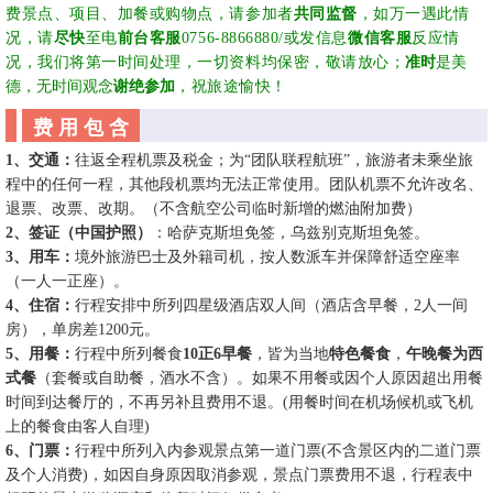
费景点、项目、加餐或购物点，请参加者
共同监督
，如万一遇此情
况，请
尽快
至电
前台客服
0756-8866880/
或发信息
微信客服
反应情
况，我们将第一时间处理，一切资料均保密，敬请放心；
准时
是美
德，无时间观念
谢绝参加
，祝旅途愉快
！
费 用 包 含
1、交通：
往返全程机票及税金；为
“团队联程航班”，旅游者未乘坐旅
程中的任何一程，其他段机票均无法正常使用。团队机票不允许改名、
退票、改票、改期。（不含航空公司临时新增的燃油附加费）
2、签证（中国护照）
：哈萨克斯坦免签，乌兹别克斯坦免签。
3、用车：
境外旅游巴士及外籍司机，按人数派车并保障舒适空座率
（一人一正座）。
4、住宿：
行程安排中所列四星级酒店双人间（酒店含早餐，
2人一间
房），单房差1200元。
5、用餐：
行程中所列餐食
10正6早餐
，皆为当地
特色餐食
，
午晚餐为西
式餐
（套餐或自助餐，酒水不含）。如果不用餐或因个人原因超出用餐
时间到达餐厅的，不再另补且费用不退。
(用餐时间在机场候机或飞机
上的餐食由客人自理)
6、门票：
行程中所列入内参观景点第一道门票
(不含景区内的二道门票
及个人消费)，如因自身原因取消参观，景点门票费用不退，行程表中