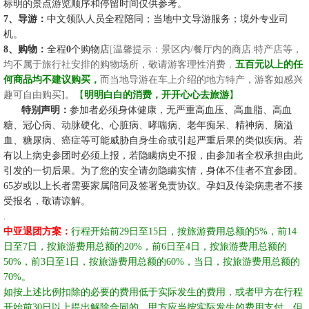
标明的景点游览顺序和停留时间仅供参考。
7、导游：
中文领队人员全程陪同；当地中文导游服务；境外专业司
机。
8、购物：
全程
0
个购物店
[
温馨提示：景区内
/餐厅内的商店.特产店等，
均不属于旅行社安排的购物场所，敬请游客理性消费
，
五百元以上的任
何商品均不建议购买，
而当地导游在车上介绍的地方特产，游客如感兴
趣可自由购买
]。
【
明明白白的消费，开开心心去旅游
】
☆☆
特别声明：
参加者必须身体健康，无严重高血压、高血脂、高血
糖、冠心病、动脉硬化、心脏病、哮喘病、老年痴呆、精神病、脑溢
血、糖尿病、癌症等可能威胁自身生命或引起严重后果的类似疾病。若
有以上病史参团时必须上报，若隐瞒病史不报，由参加者全权承担由此
引发的一切后果。为了您的安全请勿隐瞒实情，身体不佳者不宜参团。
65岁或以上长者需要家属陪同及签署免责协议。孕妇及传染病患者不接
受报名，敬请谅解。
.
中亚
退团方案：
行程开始前
29日至15日，按旅游费用总额的5%，
前
14
日至7日，按旅游费用总额的20%，
前
6日至4日，按旅游费用总额的
50%，
前
3日至1日，按旅游费用总额的60%，
当日，按旅游费用总额的
70%。
如按上述比例扣除的必要的费用低于实际发生的费用，或者甲方在行程
开始前
30日以上提出解除合同的，甲方应当按实际发生的费用支付，但