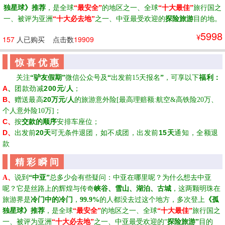
独星球》推荐
，
是全球
“
最安全”
的地区之一
、
全球
“
十大最佳”
旅行
国之
一
、
被评为亚洲
“
十大必去地”
之一
、
中亚最受欢迎的
探险旅游
目的地
。
5998
¥
157
人已购买
点击数
19909
惊 喜 优 惠
☆☆
关注
“
驴友假期
”
微信公众号及
“
出发前15天
报名
”
，可享以下
福利
：
A
、
200
团款
劲减
元/人
；
B
、
20
赠送
最高
万元
/
人
的
旅游意外险
[
最高理赔额
:
航空
&
高铁险
20
万、
个人意外险
10
万
]
；
C
、
按
交款的顺序
安排
车座位；
D
、
20
15
出发前
天
可无条件退团
，
如不成团，出发前
天
通知，全额退
款
精 彩 瞬 间
A、
说到
“中亚”
总多少会有些疑问：中亚在哪里呢？为什么想去中亚
呢？它是丝路上的辉煌与传奇
峡谷、雪山、湖泊、古城
，这两颗明珠在
旅游界是
冷门中的冷门
，
99.9%
的人都没去过这个地方，多次登上
《孤
独星球》推荐
，是全球
“最安全”
的地区之一、全球
“十大最佳”
旅行国之
一、被评为亚洲
“十大必去地”
之一、中亚最受欢迎的
“
探险旅游
”
目的