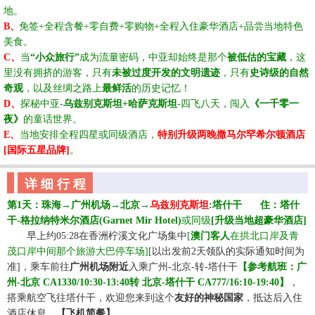
地。
B、
免签
+全程含餐+零自费+零购物+全程入住豪华酒店+品尝当地特色
美食。
C、
当
“小众旅行”
成为流量密码，中亚却始终是那个
被低估的宝藏
，这
里没有拥挤的游客，只有
未被过度开发的文明遗迹
，只有
史诗级的自然
奇观
，以及丝绸之路上
最鲜活
的历史记忆！
D、
探秘中亚
-
乌兹别克斯坦
+哈萨克斯坦
-四飞八天，闯入
《一千零一
夜》
的童话世界。
E、
当地安排全程四星或同级酒店，
特别升级两晚撒马尔罕希尔顿酒店
[国际五星品牌]
。
详 细 行 程
第
1天：
珠海
→广州机场
→
北京
→
乌兹别克斯坦
:
塔什干
☆☆
住：塔什
干
-格拉纳特米尔酒店(Garnet Mir Hotel)
或同级
[升级当地超豪华酒店]
☆☆
早上约
05:28在香洲柠溪文化广场集中
[
澳门客人
在拱北口岸及青
茂口岸中间那个旅游大巴停车场
]
[以出发前2天领队的实际通知时间为
准]，乘车前往
广州机场附近
入乘广州
-北京-转-塔什干
【参考航班：广
州-北京 CA1330/10:30-13:40转 北京-塔什干 CA777/16:10-19:40】
，
搭乘航空飞往塔什干
，欢迎您来到这个
友好的神秘国家
，抵达后入住
酒店休息
。
【飞机简餐】