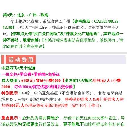
第
8天：
北京
→广州
→
珠海
☆☆
早上抵达北京后，乘航班返回广州
【参考航班：
CA1321/08:55-
12:20】
，抵达广州机场后，乘车返回珠海市区，结束愉快的中亚之
旅。
[停车点只停“拱口关口附近”及“柠溪文化广场附近”，其它地点一
律不停站，敬请谅解]
【本帖行程内容由驴友假期策划，版权所有，请
勿盗用作其它商业用途
】
活 动 费 用
中亚
四飞8天个性游
一价全包+零自费+零购物+免签证
成人费用：
61
98元
+
签证/小费1000
【
出发前15天
报名
5998
元
/人
+小费
2000
，
订金100元锁定
优惠
/成团后交余款
】
特别提示
：
中哈、中乌互免签证（不含港澳台护照）。港澳:哈萨克斯
塔免签，乌兹别克斯坦需办理签证，
持香港护照客人
&澳门护照客人需
加收
800元/人
办理乌兹别克斯坦贴纸签（需7-10个工作日）
.
重点提示：
旅游品质需
共同维护
，行程中如无任何突发事件发生，导
游或领队
均无权更改
行程及景点，
更不能私下
加推行程以外的任何自