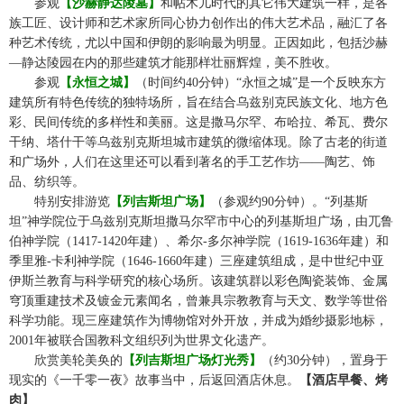
☆☆
参观
【
沙赫静达陵
墓】
和帖木儿时代的其它伟大建筑一样，是各
族工匠、设计师和艺术家所同心协力创作出的伟大艺术品，融汇了各
种艺术传统，尤以中国和伊朗的影响最为明显。正因如此，包括沙赫
—静达陵园在内的那些建筑才能那样壮丽辉煌，美不胜收。
☆☆
参观
【永恒之城】
（时间约40
分钟）“永恒之城”是一个反映东方
建筑所有特色传统的独特场所，旨在结合乌兹别克民族文化、地方色
彩、民间传统的多样性和美丽。这是撒马尔罕、布哈拉、希瓦、费尔
干纳、塔什干等乌兹别克斯坦城市建筑的微缩体现。除了古老的街道
和广场外，人们在这里还可以看到著名的手工艺作坊——陶艺、饰
品、纺织等。
☆☆
特别安排游览
【列
吉
斯坦广场】
（参观约
90分钟）。“列基斯
坦”神学院位于乌兹别克斯坦撒马尔罕市中心的列基斯坦广场，由兀鲁
伯神学院（1417-1420年建）、希尔-多尔神学院（1619-1636年建）和
季里雅-卡利神学院（1646-1660年建）三座建筑组成，是中世纪中亚
伊斯兰教育与科学研究的核心场所
。该建筑群以彩色陶瓷装饰、金属
穹顶重建技术及镀金元素闻名，曾兼具宗教教育与天文、数学等世俗
科学功能。现三座建筑作为博物馆对外开放，并成为婚纱摄影地标，
2001年被联合国教科文组织列为世界文化遗产
。
☆☆
欣赏美轮美奂的
【列吉斯坦广场灯光秀】
（约
30分钟），置身于
现实的《一千零一夜》故事当中，后返回酒店休息。
【酒店早餐、
烤
肉
】