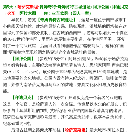
第
5天：
哈萨克斯坦
:
肯姆奇特
:
奇姆肯特古城遗址
+阿拜公园+拜迪贝克
→
火车
→
阿拉木图
☆☆
住：火车软卧（四人一室）
☆☆
早餐后，游览
【奇姆肯特古城遗址】
，这是一座位于南部城市中
心的露天博物馆。建筑的原始布局、防御系统、沿城墙的圆塔都在这
里得到了保留和部分复制。在古城的西南部
，游客可以看到一个真正
的
16-17世纪住宅区，里面有房屋和主要街道。在住宅区周围 ，还复
制了一个商队旅馆，后面可以看到雕塑作品“骆驼商队”。这样的“画
面”更完整地呈现丝绸之路穿过这个古城遗址的景象。
☆☆
【阿拜公园】
（参观约
15分钟）阿拜公园(Aby Park)位于哈萨克斯
坦奇姆肯特市，主要纪念哈萨克斯坦著名诗人、思想家阿拜·库南巴耶
夫(AbaiKunanbayev)。该公园于1995年为纪念其诞辰150周年建成，是
当地重要的文化地标。公园内设有诗人纪念碑、啤酒厂、咖啡馆等设
施，并作为南哈萨克斯坦马戏团的驻地，兼具文化休闲与历史教育功
能。
☆☆
【拜迪贝克】
（参观约
15分钟）拜迪贝克是一个着名的双胞胎，
这是一个法官，是哈萨克人的一次合谋。他也是铁木尔的好朋友，积
极参与土耳其斯坦的加扎·艾哈迈德·亚萨维的陵墓和清真寺的建设。
该碑已在哈萨克斯坦称号最高，其总高度为23米，数字本身为10米，
纪念碑重约9吨。
☆☆
后沿
古丝绸之路
乘火车
前往【
哈萨克斯坦
】
最大
城市
-
阿拉木图
，