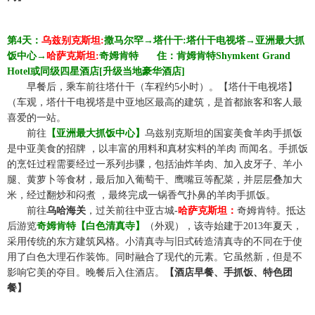
第
4天：
乌兹别克斯坦
:
撒马尔罕
→塔什干
:
塔什干电视塔
→
亚洲最大抓
饭中心
→
哈萨克斯坦
:
奇姆肯特
☆☆
住：肯姆肯特
Shymkent Grand
Hotel或同级
四星
酒店
[升级当地豪华酒店]
☆☆
早餐后，乘车前往塔什干（车程约
5小时）。【塔什干电视塔】
（车观，塔什干电视塔是中亚地区最高的建筑，是首都旅客和客人最
喜爱的一站。
☆☆
前往
【亚洲最大抓饭中心】
乌兹别克斯坦的国宴美食羊肉手抓饭
是中亚美食的招牌
，以丰富的用料和真材实料的羊肉
而闻名。手抓饭
的烹饪过程需要经过一系列步骤，包括油炸羊肉、加入皮牙子、羊小
腿、黄萝卜等食材，
最后加入葡萄干、鹰嘴豆等配菜
，并层层叠加大
米，经过翻炒和闷煮
，最终完成一锅香气扑鼻的羊肉手抓饭。
☆☆
前往
乌哈海关
，过关前往中亚古城
-
哈萨克斯坦：
奇姆肯特。抵达
后游览
奇姆肯特
【白色清真寺】
（
外观
），该寺始建于
2013年夏天，
采用传统的东方建筑风格。小清真寺与旧式砖造清真寺的不同在于使
用了白色大理石作装饰。同时融合了现代的元素。它虽然新，但是不
影响它美的夺目。
晚餐后入住酒店。
【酒店早餐、
手抓饭
、
特色团
餐】