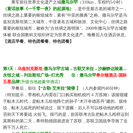
☆☆
乘车前往世界文化遗产之城
撒马尔罕
（
310km，车程约5小时）
（童话故事《一千零一夜》的起源地）
，是中亚最古老的城市之一，
丝绸之路上重要的枢纽城市，素有
“中亚的雅典”之称。撒马尔罕是乌
兹别克斯坦第二大城市，中亚著名古城和旅游、文化中心，丝绸之路
重要的枢纽城市，被称为“古丝绸之路明珠”。2000年撒马尔罕古城整
体被 联合国教科文组织评定为世界文化遗产。
晚餐后入住酒店休息。
【酒店早餐、
特色团餐
餐、
特色团餐
】
第
3
天：
乌兹别克斯坦
:
撒马尔罕古城
→古勒艾米拉→
沙赫静达陵
墓
→
永恒之城
→
列
吉斯坦广场
+
灯光秀
☆☆
住
：
撒马尔罕
希尔顿酒店-国际
五星
品牌
[升级当地超豪华酒店]
☆☆
早餐后，前往
【
“古勒-艾米拉”陵寝
】
（入内参观约
40分钟）
（特别提示，带相机入内需在门口购买相机税约 4 万苏姆）该陵寝建
于帖木儿时代，是帖木儿给他阵亡的孙子“木汗牟德苏丹”建的。据传
说，帖木儿临死的时候说过，留下遗嘱：后人不可以移动他的棺椁，
否则天下将要战 火纷飞。很巧的是，前苏联考古队把帖木儿棺椁运到
莫斯科的第二天，希特勒德国就进攻了苏联，苏联卫国战争导致了近
两千万人死亡。