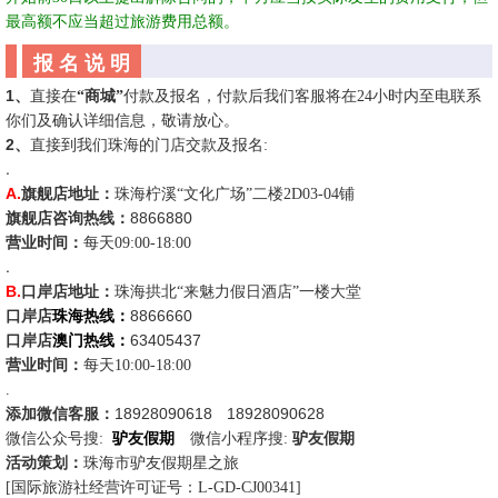
最高额不应当超过旅游费用总额。
报 名 说 明
1
、
直接
在
“商城”
付款及报名，付款后我们客服将在
24
小时内至电联系
你们及确认详细信息，敬请放心。
2
、
直接到我们珠海的门店交款及报名
:
.
A.
旗舰店
地址
：
珠海柠溪“文化广场”二楼2D03-04铺
8866880
旗舰店
咨询
热线：
营业时间：
每天09:00-18:00
.
B.
口岸店
地址
：
珠海拱北“来魅力假日酒店”一楼大堂
8866660
口岸店
珠海热线：
63405437
口岸店
澳门热线：
营业时间：
每天10:00-18:00
.
18928090618
18928090628
添加微信客服：
☆
微信公众号
搜:
驴友假期
☆
微信
小程序搜:
驴友假期
活动策划：
珠海市驴友假期星之旅
[国际旅游社经营
许可证号：
L-GD-CJ00341
]