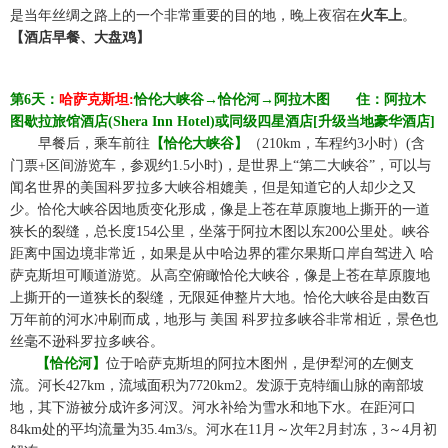
是当年丝绸之路上的一个非常重要的目的地，晚上夜宿在
火车上
。
【酒店早餐、
大盘鸡
】
第
6
天：
哈萨克斯坦
:
恰伦大峡谷
→
恰伦
河
→
阿拉木图
☆☆
住：阿拉木
图歇拉旅馆酒店
(Shera Inn Hotel)或同级
四星酒店
[升级当地豪华酒店]
☆☆
早餐后，乘车
前往
【恰伦大峡谷】
（
210km，
车程约
3小时
）
(含
门票+区间游览车，参观约1.5小时)，是世界上“第二大峡谷”，可以与
闻名世界的美国科罗拉多大峡谷相媲美，但是知道它的人却少之又
少。恰伦大峡谷因地质变化形成，像是上苍在草原腹地上撕开的一道
狭长的裂缝，
总长度
154公里，坐落于阿拉木图以东200公里处。峡谷
距离中国边境非常近，如果是从中哈边界的霍尔果斯口岸自驾进入 哈
萨克斯坦可顺道游览。从高空俯瞰恰伦大峡谷，像是上苍在草原腹地
上撕开的一道狭长的裂缝，无限延伸整片大地。恰伦大峡谷是由数百
万年前的河水冲刷而成，地形与 美国 科罗拉多峡谷非常相近，景色也
丝毫不逊科罗拉多峡谷。
☆☆
【恰伦河】
位于哈萨克斯坦的阿拉木图州，是伊犁河的左侧支
流。河长
427km，流域面积为7720km2。发源于克特缅山脉的南部坡
地，其下游被分成许多河汊。河水补给为雪水和地下水。在距河口
84km处的平均流量为35.4m3/s。河水在11月～次年2月封冻，3～4月初