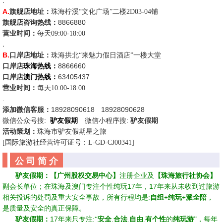
.
A.
旗舰店
地址
：
珠海柠溪“文化广场”二楼2D03-04铺
8866880
旗舰店
咨询
热线：
营业时间：
每天09:00-18:00
.
B.
口岸店
地址
：
珠海拱北“来魅力假日酒店”一楼大堂
8866660
口岸店
珠海热线：
63405437
口岸店
澳门热线：
营业时间：
每天10:00-18:00
.
18928090618
18928090628
添加微信客服：
☆
微信公众号
搜:
驴友假期
☆
微信
小程序搜:
驴友假期
活动策划：
珠海市驴友假期星之旅
[国际旅游社经营
许可证号：
L-GD-CJ00341
]
公 司 简 介
☆☆
驴友假期：
【广州股权交易中心】
注册
企业及
【珠海旅行社协会】
17
17
副会长
单位；
在珠海及澳门
专注个性纯玩
年
，
年来从未收到过旅游
相关投诉的处罚及重大安全事故，所有行程均是:
自组+纯玩+派全陪
，
是质量及安全的真正保障。
17
☆☆
驴友假期：
年来只专注:“
安全
.
合法
.
自由
.
有个性
的
纯玩
游
”，每年