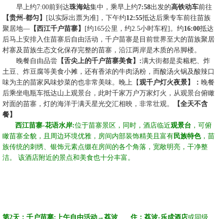
☆☆
早上约
7:00前到达
珠海站
集中，乘早上约
7:58
出发的
高铁动车
前往
【贵州
-都匀】
[以实际出票为准]，下午约
12:55
抵达后乘专车前往苗族
聚居地
—
【西江千户苗寨】
[约165公里，约2.5小时车程]。
约
16:00
抵达
后
马上安排入住苗寨后自由活动，千户苗寨是目前世界至大的苗族聚居
村寨及苗族生态文化保存完整的苗寨，沿江两岸是木质的吊脚楼
。
☆☆
晚餐自由品尝
【舌尖上的千户苗寨美食】
:
满大街都是卖糍粑、炸
土豆、炸豆腐等美食小摊，还有香浓的牛肉汤粉，而酸汤火锅及酸辣口
味为主的苗家风味炒菜的也非常美味。晚上【
观千户灯火夜景】：
晚餐
后乘坐电瓶车抵达山上观景台，此时千家万户万家灯火，从观景台俯瞰
对面的苗寨，灯的海洋于满天星光交汇相映，非常壮观
。
【全天不含
餐】
☆☆
西江苗寨-
花语水岸:
位于苗寨景区，同时，酒店临近
观景台
，可俯
瞰苗寨全貌，且周边环境优雅，房间内部装饰精美且富有
民族特色
，苗
族传统的刺绣、银饰元素点缀在房间的各个角落，宽敞明亮，干净整
洁。 该酒店附近的景点和美食也十分丰富。
第
2天：千户苗寨:上午自由活动→
荔波
☆☆
住：荔波-
乐成酒店
或同级