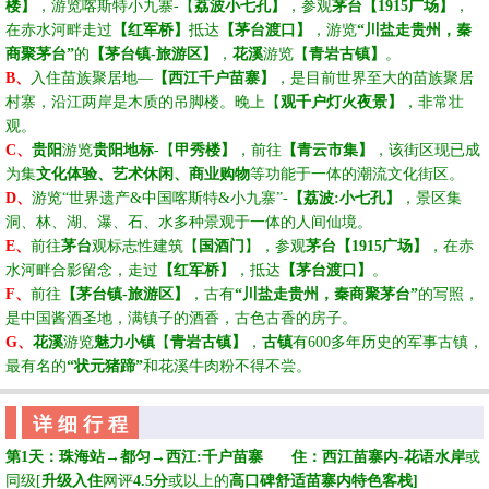
楼】
，游览喀斯特小九寨
-【
荔波小七孔】
，参观
茅台【
1915广场】
，
在赤水河畔走过
【红军桥】
抵达
【茅台渡口】
，
游览
“川盐走贵州，秦
商聚茅台”
的
【茅台镇
-旅游区】
，
花溪
游览
【
青岩古镇】
。
、
B
入住苗族聚居地
—
【西江千户苗寨】
，是目前世界至大的苗族聚居
村寨，沿江两岸是木质的吊脚楼。晚上【
观千户灯火夜景】
，非常壮
观。
、
C
贵阳
游览
贵阳地标
-【
甲秀楼】
，前往
【青云市集】
，该街区现已成
为集
文化体验、艺术休闲、商业购物
等功能于一体的潮流文化街区。
、
D
游览
“世界遗产&中国喀斯特&小九寨”-
【荔波
:小七孔】
，景区集
洞、林、湖、瀑、石、水多种景观于一体的人间仙境
。
、
E
前往
茅台
观
标志性建筑【
国酒门
】，参观
茅台【
1915广场】
，在赤
水河畔合影留念，走过
【红军桥】
，抵达
【茅台渡口】
。
、
F
前往
【茅台镇
-旅游区】
，古有
“川盐走贵州，秦商聚茅台”
的写照，
是中国酱酒圣地，满镇子的酒香，古色古香的房子。
、
G
花溪
游览
魅力小镇
【
青岩古镇】
，
古镇
有
600多年历史的军事古镇，
最有名的
“状元猪蹄”
和花溪牛肉粉不得不尝。
详 细 行 程
第
1天：珠海站→
都匀
→西江:千户苗寨
☆☆
住：
西江苗寨内-
花语水岸
或
同级
[
升级入住
网评
4.5分
或以上的
高口碑舒适
苗寨内
特色客栈
]