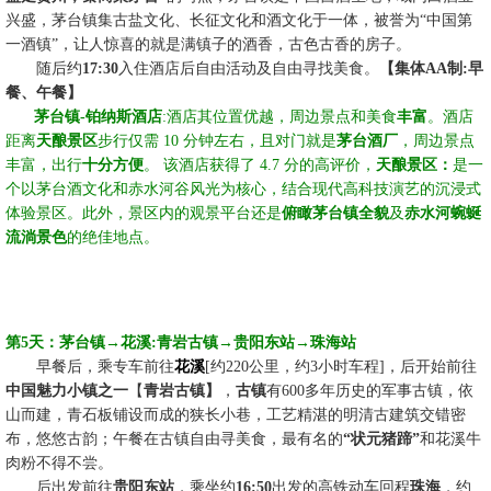
兴盛，茅台镇集古盐文化、长征文化和酒文化于一体，被誉为
“中国第
一酒镇”
，让人惊喜的就是满镇子的酒香，古色古香的房子
。
☆☆
随后
约
17:30
入住酒店后自由活动及自由寻找美食。
【集体
AA制:早
餐、午餐】
☆☆
茅台镇
-
铂纳斯酒店
:
酒店其位置优越，周边景点和美食
丰富
。酒店
距离
天酿景区
步行仅需 10 分钟左右，且对门就是
茅台酒厂
，周边景点
丰富，出行
十分方便
。 该酒店获得了 4.7 分的高评价，
天酿景区：
是一
个以茅台酒文化和赤水河谷风光为核心，结合现代高科技演艺的沉浸式
体验景区。此外，景区内的观景平台还是
俯瞰茅台镇全貌
及
赤水河蜿蜒
流淌景色
的绝佳地点。
第
5
天：茅台
镇
→
花溪
:青岩古镇→
贵阳东站
→
珠海站
☆☆
早餐后，乘专车前往
花溪
[约22
0
公里，约
3
小时车程
]，
后开始前往
中国魅力小镇之一
【
青岩古镇】
，
古镇
有
600多年历史的军事古镇，依
山而建，青石板铺设而成的狭长小巷，工艺精湛的明清古建筑交错密
布，悠悠古韵；午餐在古镇自由寻美食，最有名的
“状元猪蹄”
和花溪牛
肉粉不得不尝。
☆☆
后出发前往
贵阳东站
，乘坐约
16:50
出发的高铁动车回程
珠海
，约