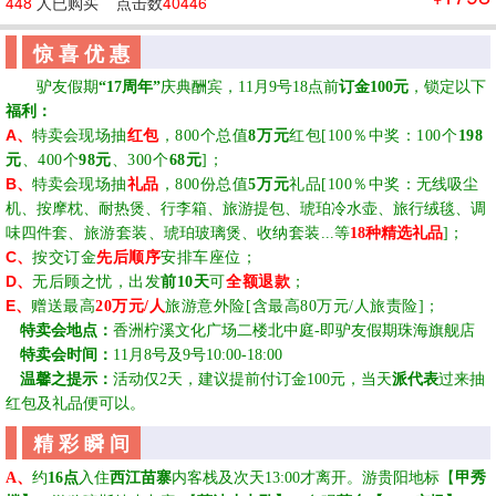
448
人已购买
点击数
40446
惊 喜 优 惠
☆☆
驴友假期
“17周年”
庆典酬宾，
11月9号18点前
订金
100元
，锁定以下
福利：
A
、
特卖会
现场抽
红包
，
800个总值
8万元
红包[100％
中奖
：100个
198
元
、
400个
98元
、
300个
68元
]；
B
、
特卖会
现场抽
礼品
，
800份
总值
5万元
礼品
[100％
中奖
：
无线吸尘
机、
按摩枕
、
耐热煲
、
行李箱
、
旅游提包
、
琥珀冷水壶
、
旅行绒毯
、
调
味四件套
、旅游套装
、琥珀玻璃煲、
收纳套装
...等
18种精选礼品
]；
C
、
按交
订金
先后
顺序
安
排车座位；
D
、
无后顾
之忧，
出发
前
10天
可
全额退款
；
E
、
赠送最高
20万
元/人
旅游意外险[含最高80万元/人旅责险]；
☆
特卖会
地点：
香洲柠溪文化广场二楼北中庭
-即驴友假期珠海旗舰店
☆
特卖会
时间
：
11月8号及9号
10:00-18:00
☆
温馨之提示：
活动
仅
2天，建议提前付订金
100元
，当天
派代表
过来抽
红包及礼品便可以
。
精 彩 瞬 间
、
A
约
16
点
入住
西江苗寨
内客栈及次天
13:00才离开。游贵阳地标【
甲秀