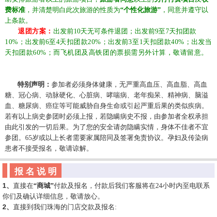
费标准
，并清楚明白此次旅游的性质为
“个性化旅游”
，同意并遵守以
上条款。
☆☆
退团方案：
出发前
10天无可
条件退团
；
出发前
9
至
7
天扣
团款
10%
；
出发前
6至4天扣团款20%；
出发前
3至1天扣团款40%；
出发
当
天扣团款
60%
；而飞机团及高铁团的票损需另外计算，敬请留意
。
.
.
☆☆
特别声明：
参加者必须身体健康，无严重高血压、高血脂、高血
糖、冠心病、动脉硬化、心脏病、哮喘病、老年痴呆、精神病、脑溢
血、糖尿病、癌症等可能威胁自身生命或引起严重后果的类似疾病。
若有以上病史参团时必须上报，若隐瞒病史不报，由参加者全权承担
由此引发的一切后果。为了您的安全请勿隐瞒实情，身体不佳者不宜
参团。
65
岁或以上长者需要家属陪同及签署免责协议。孕妇及传染病
患者不接受报名，敬请谅解
。
报 名 说 明
1
、
直接
在
“商城”
付款及报名，付款后我们客服将在
24
小时内至电联系
你们及确认详细信息，敬请放心。
2
、
直接到我们珠海的门店交款及报名
: