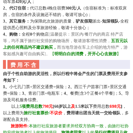
动车票
420元/人
；
2、代订住宿：
代订总数
4晚住宿费
300元/人
（住宿标准为：标准双床
房，住宿的条件及设施还不错的，敬请可放心
)；
3、其它服务：
为保障此次旅游的质量，
驴友假期
派出
-
知深领队
-全程
提供悉心照料及分享旅游经验，敬请十分放心
；
4、购物：
全程
0
个购物店
[
温馨提示：景区内
/餐厅内的商店.特产店
等，均不属于旅行社安排的购物场所，敬请游客理性消费
，
五百元以
上的任何商品均不建议购买，
而当地导游在车上介绍的地方特产，游
客如感兴趣可自由购买
]。
【
明明白白的消费，开开心心去旅游
】
费 用 不 含
由于个性自助游的灵活性，所以行程中将会产生的门票及费用开支参
考如下
：
1、
小七孔
门
票
+
景
区交通费
+
保险
；
2、
西江千户苗寨门
票
+
景
区交通
费
+
保险
；
3、
青岩门票
+电瓶车
；
4、
餐费
[含
3
个正餐
4
个早餐
]
；
5、
导
游及司机服务综费
。
698
☆☆
以上
5
项费用总数
798
元
[
60岁以上
及
1.5米以下
费用总数
元
]
，
以上费用为
旅行社套票价/
不议价
，
费用请出团当天统一交给领队
，多
谢配合及支持。
☆☆
旅游附件
:
本旅行社应旅游者要求并经双方协商一致，由旅行社协
助安排旅游者以上的旅游项目，
旅游者同意
以上的
另行付费项目
及
收