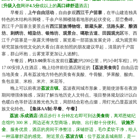
[
升级入住
网评
4.5分
或以上的
高口碑舒适
酒店
]
☆☆
早餐后，
上午自由活动
，自由参观
西江千户苗寨
，在半山建造独具
特色的木结构吊脚楼，千余户吊脚楼随着地形的起伏变化，层峦叠嶂。
西江千户苗寨主要景点有
西江苗族博物馆、鼓蔵头家、活路头家、酿酒
坊、刺绣坊、蜡染坊、银饰坊、观景台、噶歌古道、田园观光区
等。西
江千户苗寨是一座露天博物馆，展览着一部苗族发展史诗，成为观赏和
研究苗族传统文化的大看台
[喜欢拍照的朋友建议早起，清晨的千户苗
寨，群山环抱，云雾笼罩更加让人迷醉]。
☆☆
午餐后，
约
13:00
乘车出发前往
荔波
[约200公里，约3小时车程]，约
17:00
安排入住酒店，晚上结伴前往酒店附近的
【荔波美食街】
自由品尝
当地美食，具有荔波地方特色的美食有臭酸、牛骨酸、笋果酸、酸肉、
鱼包韭菜、米粉、米片、米花等。
☆☆
晚上
可以前
夜游
荔波古镇、
荔波夜间城市形象，更能使游客在夜游
期间增强体验感，深刻了解当地历史人文特点。项目整体规划设计以白
色暖白色等舒适淡雅光色为主，局部结合彩色点缀，用灯光凸显荔波民
族文化特色
。
【集体
AA制:早餐
、午餐
】
☆☆
荔波-
乐成酒店:
酒店步行 8 分钟左右即可到达
美食街
，离邓恩铭纪
念馆约 300 米，周边还有大型商场，购物、出行都十分便利。
设施齐
全
、服务优质，酒店的房间干净整洁，床铺舒适，毛巾柔软干净，给人
一种温馨舒适的感觉。 附近景点
-荔波古镇
：位于荔波县城南部，是一