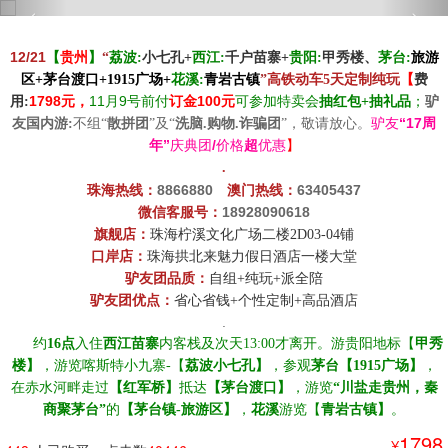
‹
›
12/21
贵州
【
】
“
荔
波
:
小七孔+
西江
:
千户苗寨
+
贵阳
:
甲秀楼
、
茅台
:
旅游
区
+茅台渡口+1915广场+
花溪
:
青岩古镇
”
高铁动车
5天定制纯玩
【
费
17
98元
，
1
1月9
100
用
:
号前付
订金
元
可参加特卖会
抽红包+抽礼品
；
驴
“17周
友
国内游:
不组
“
散拼团
”
及
“
洗脑.购物.诈骗团
”
，敬请放心
。
驴友
年”
/
庆典团
价格
超
优惠
】
.
8866880
63405437
珠海热线：
☆
澳门热线：
18928090618
微信客服号：
旗舰店：
珠海柠溪文化广场二楼2D03-04铺
口岸店：
珠海拱北来魅力假日酒店一楼大堂
驴友团品质
：
自组+纯玩+派全陪
驴友团优点
：
省心省钱+个性定制+高品酒店
.
☆☆
约
16
点
入住
西江苗寨
内客栈及次天
13:00才离开。游贵阳地标【
甲秀
楼】
，游览喀斯特小九寨
-【
荔波小七孔】
，参观
茅台【
1915广场】
，
在赤水河畔走过
【红军桥】
抵达
【茅台渡口】
，
游览
“川盐走贵州，秦
商聚茅台”
的
【茅台镇
-旅游区】
，
花溪
游览
【
青岩古镇】
。
1798
¥