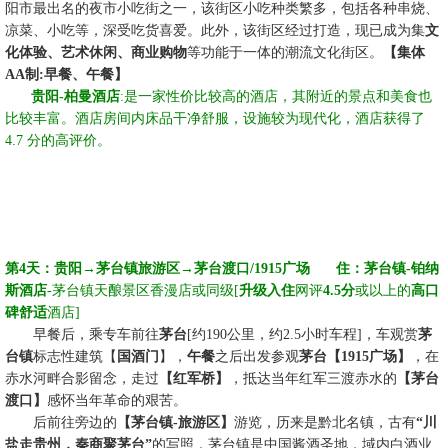
阳市最出名的夜市小吃街之一，该街区小吃种类繁多，包括各种串烧、
凉菜、小吃等，深受吃货喜爱。此外，该街区经过打造，现已成为集
文
化体验、艺术休闲、商业购物
等功能于一体的潮流文化街区
。
【集体
AA制:早餐、午餐
】
☆☆
贵阳-
柏曼酒店
:
是一家性价比较高的酒店，其附近的景点和美食也
比较丰富。酒店房间内床品干净舒服，设施较为现代化，酒店获得了
4.7 分的高评价。
第
4天：
贵阳
→
茅台镇旅游区
→茅台渡口/1915广场
☆☆
住：
茅台镇
-
铂纳
斯酒店
-茅台镇天酿景区香漫店
或同级
[
升级入住
网评
4.5分
或以上的
高口
碑舒适
酒店
]
☆☆
早餐后
，乘专车前往
茅台
[约1
90
公里，约
2.5
小时车程
]
，车观赏
茅
台镇
标志性建筑【
国酒门
】，
午餐
之后出发参观
茅台【
1915广场】
，在
赤水河畔合影留念，走过
【红军桥】
，抵达当年红军三渡赤水的
【茅台
渡口】
感怀当年革命的艰苦。
☆☆
后
前往旁边的
【茅台镇
-旅游区】
游览
，
历来是黔北名镇，古有
“川
盐走贵州，秦商聚茅台”
的写照，茅台镇是中国酱酒圣地，域内白酒业