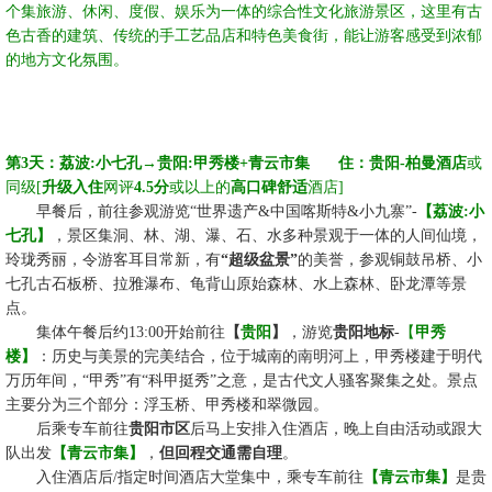
个集旅游、休闲、度假、娱乐为一体的综合性文化旅游景区，这里有古
色古香的建筑、传统的手工艺品店和特色美食街，能让游客感受到浓郁
的地方文化氛围。
第
3天：荔波:小七孔→
贵阳
:甲秀楼+青云市集
☆☆
住：贵阳-
柏曼酒店
或
同级
[
升级入住
网评
4.5分
或以上的
高口碑舒适
酒店
]
☆☆
早餐后，前往参观游览
“世界遗产&中国喀斯特&小九寨”-
【荔波
:小
七孔】
，景区集洞、林、湖、瀑、石、水多种景观于一体的人间仙境，
玲珑秀丽，令游客耳目常新，有
“超级盆景”
的美誉，参观铜鼓吊桥、小
七孔古石板桥、拉雅瀑布、龟背山原始森林、水上森林、卧龙潭等景
点。
☆☆
集体午餐后约
13:00开始前往
【
贵阳
】
，
游览
贵阳地标
-
【
甲秀
楼
】
：历史与美景的完美结合，位于城南的南明河上，甲秀楼建于明代
万历年间，
“甲秀”有“科甲挺秀”之意，是古代文人骚客聚集之处。景点
主要分为三个部分：浮玉桥、甲秀楼和翠微园。
☆☆
后乘专车前往
贵阳市区
后马上安排入住酒店，晚上自由活动或跟大
队出发
【青云市集】
，
但回程交通需自理
。
☆☆
入住酒店后
/指定时间酒店大堂集中，乘专车前往
【青云市集】
是贵