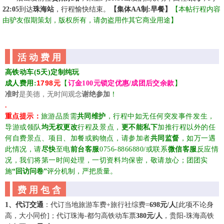
22:05
到达
珠海站
，行程愉快结束。
【集体
AA制:早餐】
【本帖行程内容
由驴友假期策划，版权所有，请勿盗用作其它商业用途
】
活 动 费 用
5
高铁动车(
天)定制
纯玩
1798
成人
费用
:
元
【
订金
100元锁定
优惠
/成团后交余款
】
准时
是美德，无时间观念
谢绝参加
！
.
重点提示：
旅游品质需
共同维护
，行程中如无任何突发事件发生，
导游
或
领队
均无权更改
行程及景点，
更不能私下
加推行程以外的任
何自费景点、项目、加餐或购物点，请参加者
共同监督
，如万一遇
此情况，请
尽快
至电
前台客服
0756-8866880/或联系
微信客服
反应情
况，我们将第一时间处理，一切资料均保密，敬请放心；
团团实
施
“回访问卷”
评分机制，严把质量
。
费 用 包 含
1、代订交通
：代订
当地旅游车费
+旅行社综费=
698元/人
[此项不论身
高，大小同价]；代订
珠海
-
都匀高铁动车票
380元/人
，贵阳
-珠海高铁