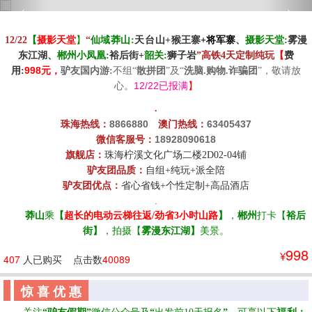
‹
›
【
12/22
摄影天堂
】
“
仙域莽山:
天台山+
猴王寨
+
将军寨
、
摄影天堂:
雾漫
东江湖
、
郴州小凤凰:
裕后街
+
韶关:
狮子岩
”
高铁
4
天定制纯玩
【
费
99
8
用
:
元
，
驴友
国内游:
不组
“
散拼团
”
及
“
洗脑.购物.诈骗团
”
，敬请放
12/22已报满
心
。
】
.
8866880
63405437
珠海热线：
☆
澳门热线：
18928090618
微信客服号：
旗舰店：
珠海柠溪文化广场二楼2D02-04铺
驴友团品质
：
自组+纯玩+派全陪
驴友团优点
：
省心省钱+个性定制+高品酒店
.
☆☆
莽山
乘
【
超长的电动云梯往返
/劲省3小时山路
】
，
郴州
打卡
【
裕后
街】
，
拍摄
【
雾漫东江湖
】
美景
。
998
¥
407
人已购买
点击数
40089
惊 喜 优 惠