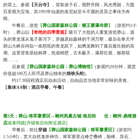
的背上。参观
【天台寺】
，背靠崖子石，视野开阔，风光秀丽，方圆
百里视为宝地，其
1993年仙逝的老尼姑至今不腐的灵异之事传为奇
闻。
☆☆
午餐后，游览
【
莽山国家森林公园：猴王寨瀑布群
】
（游览约
1小
时），莽山以
【奇绝的四季景观】
吸引了大批的人重复游览莽山，源
头的青龙溪从鬼子寨泻下，穿越原始森林的千涧万壑，最后在奉天坪
群山大峡谷间似一条怒吼的青龙跃下，如腾龙舞到了最后最壮丽的高
潮。这里背靠原始林莽，危崖峭壁，古木蔽天，瀑群壮观，猴群嘻
闹
……。
☆☆
后参观
【
莽山国家森林公园：莽山博物馆
】
(参观约20分钟，观赏
价值超100万人民币及莽山独有的
烙铁头蛇
)。
☆☆
约
17:30回程酒店后自由活动，自由品尝当地非常好味的美食。
【
集体
AA制：酒店早餐、午餐
】
第
3天：莽山:将军寨景区→郴州凤凰古城:裕后街
☆☆
住：郴州
-鼎维酒
店
或者同级
[升级裕后街附近酒店
]
☆☆
早餐后，前往
穿越
【
莽山国家森林公园：将军寨景区
】
(游览约
2.5小时)
，赏大自然鬼斧神功，将军寨景点峰峦叠嶂，险峰、异石、