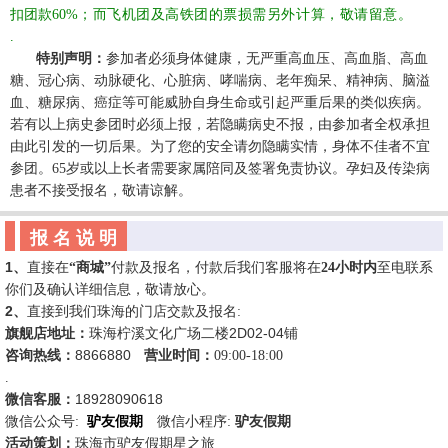
扣团款
60%
；而飞机团及高铁团的票损需另外计算，敬请留意。
.
☆☆
特别声明：
参加者必须身体健康，无严重高血压、高血脂、高血
糖、冠心病、动脉硬化、心脏病、哮喘病、老年痴呆、精神病、脑溢
血、糖尿病、癌症等可能威胁自身生命或引起严重后果的类似疾病。
若有以上病史参团时必须上报，若隐瞒病史不报，由参加者全权承担
由此引发的一切后果。为了您的安全请勿隐瞒实情，身体不佳者不宜
参团。
65岁或以上长者需要家属陪同及签署免责协议。孕妇及传染病
患者不接受报名，敬请谅解。
报 名 说 明
1
、
直接
在
“商城”
付款及报名，付款后我们客服将在
24
小时内
至电联系
你们及确认详细信息，敬请放心。
2
、
直接到我们珠海的门店交款及报名
:
2D02-04
旗舰店
地址
：
珠海柠溪文化广场二楼
铺
8866880
咨询
热线：
☆
营业时间：
09:00-18:00
.
18928090618
微信客服：
微信公众号
:
驴友假期
☆
微信
小程序:
驴友假期
活动策划：
珠海市驴友假期星之旅