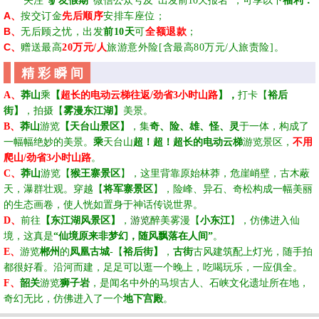
☆☆
关注
“
驴友假期
”
微信公众号及
“
出发前10天
报名
”
，可享以下
福利
：
A
、
按交
订金
先后
顺序
安
排车座位；
B
、
无后顾
之忧，
出发
前
10天
可
全额退款
；
C
、
赠送最高
20万
元/人
旅游意外险[含最高80万元/人旅责险]
。
精 彩 瞬 间
、
A
莽山
乘
【
超长的电动云梯往返
/劲省3小时山路
】，
打
卡
【
裕后
街】
，
拍摄
【
雾漫东江湖
】
美景。
、
B
莽山
游览
【天台山景区】
，集
奇、险、雄、怪、灵
于一体，构成了
一幅幅绝妙的美景。
乘
天台山
超！超！超长的电动云梯
游览景区，
不用
爬山
/劲省
3
小时山路
。
、
C
莽山
游览
【
猴王寨景区
】，这里背靠原始林莽，危崖峭壁，古木蔽
天，瀑群壮观。穿越【
将军寨景区
】
，险峰、异石、奇松构成一幅美丽
的生态画卷，使人恍如置身于神话传说世界。
D、
前往
【东江湖风景区】
，
游览
醉美雾漫【
小东江
】，仿佛进入仙
境，这真是
“仙境原来非梦幻，随风飘落在人间”
。
、
E
游览
郴州
的
凤凰古城
-【
裕后街】
，
古街
古风建筑配上灯光，随手拍
都很好看。沿河而建，足足可以逛一个晚上，吃喝玩乐，一应俱全。
、
F
韶关
游览
狮子岩
，是闻名中外的马坝古人、石峡文化遗址所在地，
奇幻无比，仿佛进入了一个
地下宫殿
。