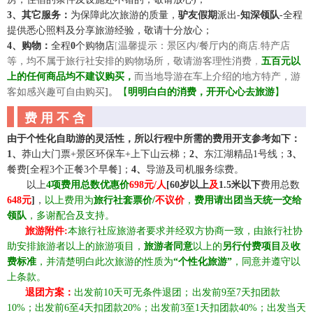
3、其它服务：
为保障此次旅游的质量，
驴友假期
派出
-
知深领队
-全程
提供悉心照料及分享旅游经验，敬请十分放心；
4、购物：
全程
0
个购物店
[
温馨提示：景区内
/餐厅内的商店.特产店
等，均不属于旅行社安排的购物场所，敬请游客理性消费
，
五百元以
上的任何商品均不建议购买，
而当地导游在车上介绍的地方特产，游
客如感兴趣可自由购买
]。
【
明明白白的消费，开开心心去旅游
】
费 用 不 含
由于个性化自助游的灵活性，所以行程中所需的费用开支参考如下：
1、
莽山大门票
+景区环保车+上下山云梯；
2、
东江湖精品
1号线；
3、
餐费
[全程3个正餐3个早餐]；
4
、
导游及司机服务综费。
☆☆
以上
4
项费用总数优惠价
69
8元/人
[60岁以上
及
1.5米以下
费用总数
6
4
8元
]
，
以上费用为
旅行社套票价
/
不议价
，
费用请出团当天统一交给
领队
，多谢配合及支持
。
☆☆
旅游附件
:
本旅行社应旅游者要求并经双方协商一致，由旅行社协
助安排旅游者以上的旅游项目，
旅游者
同意
以上的
另行付费项目
及
收
费标准
，并清楚明白此次旅游的性质为
“个性化旅游”
，同意并遵守以
上条款
。
☆☆
退团方案：
出发前
10天可无条件退团
；
出发前
9至7天扣团款
10%；出发前6至4天扣团款20%；出发前3至1天扣团款40%；出发
当天