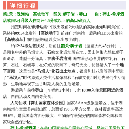
详 细 行 程
第
1天：珠海
站
→高铁动车→
韶关
:
狮子岩
→
莽山
☆☆
住：
莽山-希岸酒
店
或同级
[
升级入住
网评
4.5分
或以上的
高口碑
酒店
]
☆☆
指定时间在
珠海站
集中
[以出发前2天领队的实际通知时间为准]，
乘搭约
09
:54
出发的
【
高铁动车】
前往
广州南站
，后乘约
11:36
出发的
【高铁动车】
前往韶关站[以实际出票为准]。
☆☆
约
1
2
:
34
抵达
韶关站
，
后
前往
韶关
:
狮子岩
（游览大约
45分钟），
是闻名中外的马坝古人、石峡文化遗址所在地，因山体形态酷似狮子
而命名，造型十分逼真，在
狮子岩溶洞
-
遍布着形态各异的钟乳石、石
笋、石柱、石幔等，在灯光的映照下，奇幻无比，仿佛进入了一个
地
下宫殿
，
这里也是
“
马坝人
”
化石出土地点
，银岩和桂花岩等洞中塑造
了
“
马坝人”
时代原始人类生活塑像群和
“
石峡文化
”
时期先民们生活情
形，生动地再现了远古时期人类的生活场景。
☆☆
游后乘车前往
莽山
（车程约
2小时），约
1
8
:
00
入住
景区附近的酒
店
，自由活动及自由寻美食。
☆☆
人间仙域【莽山国家森林公园】
国家
AAAA
级旅游景区，位于湖
南郴州市宜章县南部山区，总面积
198.33
平方公里，森林覆盖率高达
99.6%
。是我国南方面积最大、生物保存最完好
的国家森林公园和国
家级自然保护区。
☆☆
莽山
-希岸酒店：
在莽山国家森
林公园核心区域，是锦江国际旗下