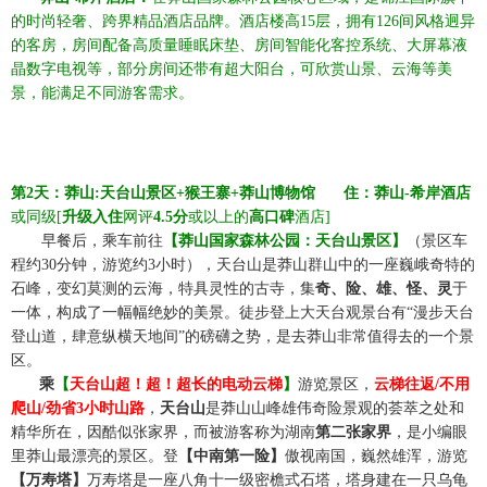
的时尚轻奢、跨界精品酒店品牌。酒店楼高
15层，拥有126间风格迥异
的客房，房间配备高质量睡眠床垫、房间智能化客控系统、大屏幕液
晶数字电视等，部分房间还带有超大阳台，可欣赏山景、云海等美
景
，能满足不同游客需求。
第
2天：莽山:天台山景区+猴王寨+莽山博物馆
☆☆
住：莽山
-希岸酒店
或同级
[
升级入住
网评
4.5分
或以上的
高口碑
酒店
]
☆☆
早餐后，乘车前往
【莽山国家森林公园：天台山景区】
（景区车
程约
30分钟，游览约3小时），天台山是莽山群山中的一座巍峨奇特的
石峰，变幻莫测的云海，特具灵性的古寺，集
奇、险、雄、怪、灵
于
一体，构成了一幅幅绝妙的美景。徒步登上大天台观景台有
“漫步天台
登山道，肆意纵横天地间”的磅礴之势，是去莽山非常值得去的一个景
区。
☆☆
乘
【
天台山超！超！超长的电动云梯
】
游览景区，
云梯往返
/
不用
爬山
/劲省3小时山路
，
天台山
是莽山山峰雄伟奇险景观的荟萃之处和
精华所在，因酷似张家界，而被游客称为湖南
第二张家界
，是小编眼
里莽山最漂亮的景区。登
【中南第一险】
傲视南国，巍然雄浑，游览
【万寿塔】
万寿塔是一座八角十一级密檐式石塔，塔身建在一只乌龟