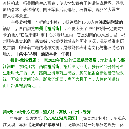
奇松构成一幅美丽的生态画卷，使人恍如置身于神话传说世界。游览
原始森林、珍稀植物、闯王军队活动遗址、石将军、瑰丽的大瀑布、
情人松等景点。
☆☆
午餐后
郴州
（车程约
2小时），抵达后
约
16:00
入住
裕后街附近的
酒店，后自由游览
郴州
【
裕后街】
，不要太美了
!来到郴州一定要去打
卡的地方!它位于郴州市中心的老城区内，它是湖南的◎凤凰古城，郴
州现存
最古老的一条古街
，它积攒着城市的历史渊源，沉淀着湘南历
史古韵，印证着古老的地域文明，是最能代表湘南文化与郴州特色的
地方。【
集体
AA制：酒店早餐、午餐
】
☆☆
郴州
-
鼎维酒店：
一家
2023年开业的江景精品酒店
，地处市中心
郴
江河畔
，东临江路，西临
裕后街
、裕后里商业街。步行约
10分钟可至
生源时代广场、八一路商业街等商业街区。房间配备全新语音智能系
统，可操作房间设备、影像等场景，房间大且干净，入住体验很好，
而且距离
裕后街
近。
。
第
4天：郴州:东江湖→
韶关站
→
高铁
→广州
→
珠海
☆☆
早餐后，出发游览
【
5A
东江湖风景区】
（游览约
3
小时），车观
东
江大坝
。再游
【龙景峡谷瀑布群】
，龙景峡谷是一处集旅游观光、休