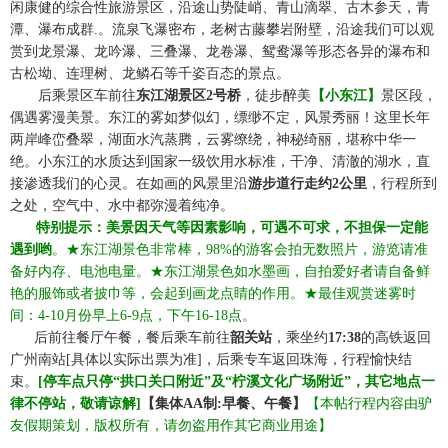
闲康健的综合性旅游景区，沿途山势陡峭、青山滴翠、古木参天，青
潭、瀑布成群
.
。流泉飞瀑密布，老树古藤攀岩附壁，沿途我们可以观
赏到龙景瀑、龙吟瀑、三叠瀑、龙卷瀑、鸳鸯瀑等形态各异的瀑布和
古松坳、连理树、龙鳞石等千姿百态的景点。
☆☆
后乘景区车前往
东江湖景区
2
号桥
，徒步醉美
【小东江】
景区段，
偶遇雾漫美景。东江的雾如梦似幻，缥缈不定，风景秀丽！这里长年
两岸峰峦叠翠，湖面水汽蒸腾，云雾缭绕，神秘绮丽，堪称中华一
绝。小东江的水质达到国家一级饮用水标准，干净、清澈的湖水，直
接渗透我们的心灵。在如画的风景里沿
游步道行走约
2
公里
，行程所到
之处，空气中、水中都弥漫着纯净。
☆☆
特别提示：美景因天气等因素影响，可遇不可求，不担保一定能
遇到哟
。
★东江湖景色非常棒，98%的游客会拍无数照片，游览请准
备好内存、电池电量。★东江湖景色如水墨画，自拍爱好者请自备鲜
艳的服饰或者披巾等，会起到画龙点睛的作用。★最佳观赏迷雾时
间：4-10月份早上6-9点，下午16-18点
。
☆☆
后前往餐厅午餐，餐后乘车前往
韶关站
，乘坐约
17
:38
的
高铁返回
广州南站[
具体以实际出票为准]，后乘专车返回珠海，
行程愉快结
束。
[停车点只停“拱口关口附近”及“柠溪文化广场附近”，其它地点一
律不停站，敬请谅解]
【集体
AA制:早餐、午餐】
【本帖行程内容由驴
友假期策划，版权所有，请勿盗用作其它商业用途
】