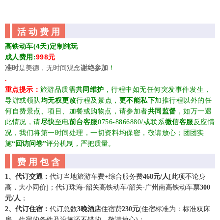
活 动 费 用
4
高铁
动车(
天)定制
纯玩
998
成人费用
:
元
准时
是美德，无时间观念
谢绝参加
！
.
重点提示：
旅游品质需
共同维护
，行程中如无任何突发事件发生，
导游
或
领队
均无权更改
行程及景点，
更不能私下
加推行程以外的任
何自费景点、项目、加餐或购物点，请参加者
共同监督
，如万一遇
此情况，请
尽快
至电
前台客服
0756-8866880/或联系
微信客服
反应情
况，我们将第一时间处理，一切资料均保密，敬请放心；
团团实
施
“回访问卷”
评分机制，严把质量
。
费 用 包 含
1、
代订交通：
代
订当地旅游车费
+综合服务费
468元/人
[此项不论身
高，大小同价]；代订珠海-韶关高铁动车/
韶关-广州南高铁动车
票
300
元/人
；
2、代订住宿：
代订总数
3晚
酒店
住宿费
230
元
(住宿标准为：标准双床
房，住宿的条件及设施还不错的，敬请放心)；